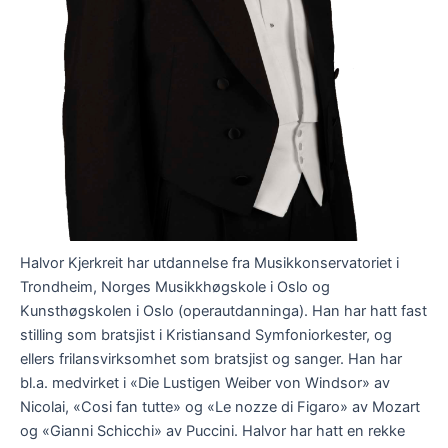
Halvor Kjerkreit har utdannelse fra Musikkonservatoriet i
Trondheim, Norges Musikkhøgskole i Oslo og
Kunsthøgskolen i Oslo (operautdanninga). Han har hatt fast
stilling som bratsjist i Kristiansand Symfoniorkester, og
ellers frilansvirksomhet som bratsjist og sanger. Han har
bl.a. medvirket i «Die Lustigen Weiber von Windsor» av
Nicolai, «Cosi fan tutte» og «Le nozze di Figaro» av Mozart
og «Gianni Schicchi» av Puccini. Halvor har hatt en rekke